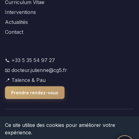
Curriculum Vitae
Interventions
Actualités
Contact
Contact
📞 +33 5 35 54 97 27
📧 docteur.julienne@cg5.fr
📍 Talence & Pau
Prendre rendez-vous
© 2026 Dr Antoine Julienne. Tous droits réservés.
Ce site utilise des cookies pour améliorer votre
expérience.
Mentions légales
|
Politique de confidentialité
|
Plan du