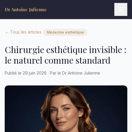
Dr Antoine Julienne
← Tous les articles
Médecine esthétique
Chirurgie esthétique invisible :
le naturel comme standard
Dr Antoine Julienne
Assistant virtuel • Chirurgie plastique
Publié le 29 juin 2026 · Par le Dr Antoine Julienne