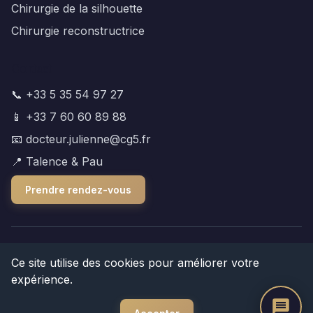
Chirurgie de la silhouette
Chirurgie reconstructrice
Contact
📞 +33 5 35 54 97 27
📱 +33 7 60 60 89 88
📧 docteur.julienne@cg5.fr
📍 Talence & Pau
Prendre rendez-vous
© 2025 Dr Antoine Julienne. Tous droits réservés.
Ce site utilise des cookies pour améliorer votre
expérience.
Mentions légales
|
Politique de confidentialité
|
Plan du
site