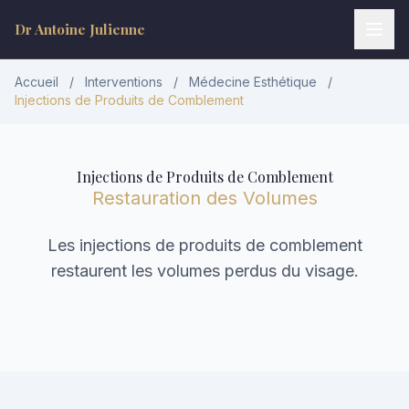
Dr Antoine Julienne
Accueil
/
Interventions
/
Médecine Esthétique
/
Injections de Produits de Comblement
Injections de Produits de Comblement
Restauration des Volumes
Les injections de produits de comblement
Dr Antoine Julienne
restaurent les volumes perdus du visage.
Assistant virtuel • Chirurgie plastique