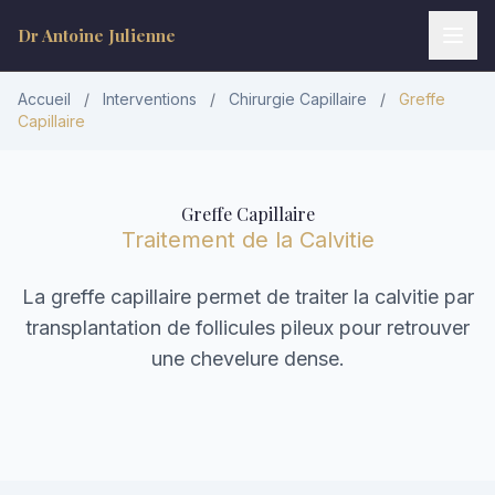
Dr Antoine Julienne
Accueil
/
Interventions
/
Chirurgie Capillaire
/
Greffe
Capillaire
Greffe Capillaire
Traitement de la Calvitie
La greffe capillaire permet de traiter la calvitie par
Dr Antoine Julienne
transplantation de follicules pileux pour retrouver
Assistant virtuel • Chirurgie plastique
une chevelure dense.