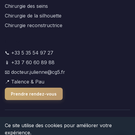
Chirurgie des seins
Chirurgie de la silhouette
Chirurgie reconstructrice
Contact
📞 +33 5 35 54 97 27
📱 +33 7 60 60 89 88
📧 docteur.julienne@cg5.fr
📍 Talence & Pau
Prendre rendez-vous
© 2025 Dr Antoine Julienne. Tous droits réservés.
Ce site utilise des cookies pour améliorer votre
expérience.
Mentions légales
|
Politique de confidentialité
|
Plan du