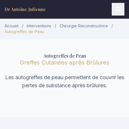
Dr Antoine Julienne
Accueil
/
Interventions
/
Chirurgie Reconstructrice
/
Autogreffes de Peau
Autogreffes de Peau
Greffes Cutanées après Brûlures
Les autogreffes de peau permettent de couvrir les
Dr Antoine Julienne
pertes de substance après brûlures.
Assistant virtuel • Chirurgie plastique