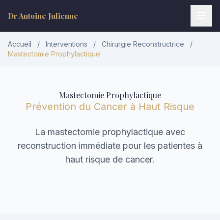
Dr Antoine Julienne
Accueil
/
Interventions
/
Chirurgie Reconstructrice
/
Mastectomie Prophylactique
Mastectomie Prophylactique
Prévention du Cancer à Haut Risque
La mastectomie prophylactique avec
Dr Antoine Julienne
reconstruction immédiate pour les patientes à
Assistant virtuel • Chirurgie plastique
haut risque de cancer.