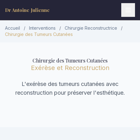
Dr Antoine Julienne
Accueil
/
Interventions
/
Chirurgie Reconstructrice
/
Chirurgie des Tumeurs Cutanées
Chirurgie des Tumeurs Cutanées
Exérèse et Reconstruction
L'exérèse des tumeurs cutanées avec
Dr Antoine Julienne
reconstruction pour préserver l'esthétique.
Assistant virtuel • Chirurgie plastique