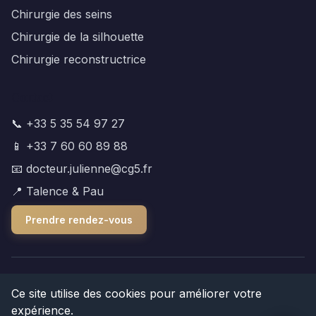
Chirurgie des seins
Chirurgie de la silhouette
Chirurgie reconstructrice
Contact
📞 +33 5 35 54 97 27
📱 +33 7 60 60 89 88
📧 docteur.julienne@cg5.fr
📍 Talence & Pau
Prendre rendez-vous
© 2025 Dr Antoine Julienne. Tous droits réservés.
Ce site utilise des cookies pour améliorer votre
expérience.
Mentions légales
|
Politique de confidentialité
|
Plan du