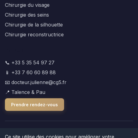
Chirurgie du visage
Chirurgie des seins
Chirurgie de la silhouette
Chirurgie reconstructrice
Contact
📞 +33 5 35 54 97 27
📱 +33 7 60 60 89 88
📧 docteur.julienne@cg5.fr
📍 Talence & Pau
Prendre rendez-vous
© 2025 Dr Antoine Julienne. Tous droits réservés.
Ce site utilise des cookies pour améliorer votre