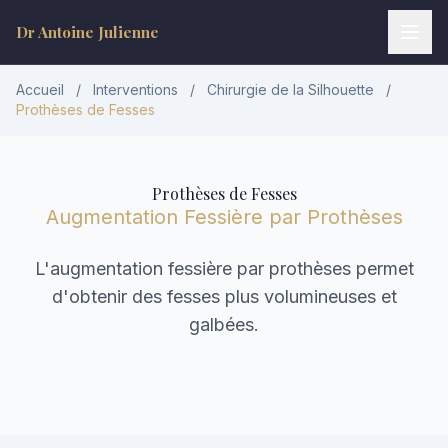
Dr Antoine Julienne
Accueil
/
Interventions
/
Chirurgie de la Silhouette
/
Prothèses de Fesses
Prothèses de Fesses
Augmentation Fessière par Prothèses
L'augmentation fessière par prothèses permet
Dr Antoine Julienne
d'obtenir des fesses plus volumineuses et
Assistant virtuel • Chirurgie plastique
galbées.