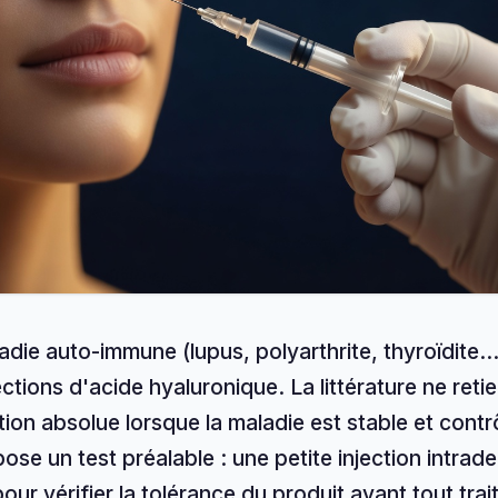
adie auto-immune (lupus, polyarthrite, thyroïdite…)
jections d'acide hyaluronique. La littérature ne reti
tion absolue lorsque la maladie est stable et contr
ose un test préalable : une petite injection intrad
our vérifier la tolérance du produit avant tout tra