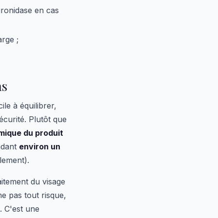
uronidase en cas
arge ;
as
ile à équilibrer,
écurité. Plutôt que
rmique du produit
ndant
environ un
lement).
raitement du visage
e pas tout risque,
. C'est une