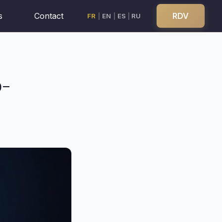
s
Contact
RDV
FR
|
EN
|
ES
|
RU
o-