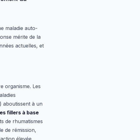
ne maladie auto-
ponse mérite de la
onnées actuelles, et
re organisme. Les
aladies
) aboutissent à un
s fillers à base
nts de rhumatismes
de de rémission,
faction élevée.