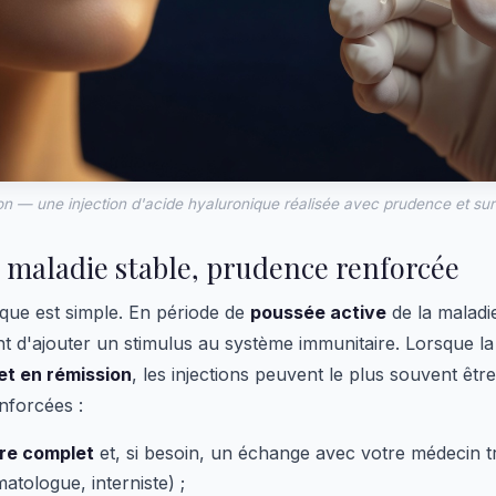
tion — une injection d'acide hyaluronique réalisée avec prudence et su
: maladie stable, prudence renforcée
ique est simple. En période de
poussée active
de la maladie
t d'ajouter un stimulus au système immunitaire. Lorsque la
et en rémission
, les injections peuvent le plus souvent êtr
nforcées :
ire complet
et, si besoin, un échange avec votre médecin tr
matologue, interniste) ;