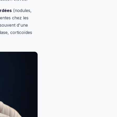
ardées
(nodules,
entes chez les
s souvent d'une
dase, corticoïdes