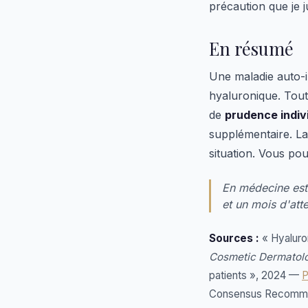
précaution que je j
En résumé
Une maladie auto-i
hyaluronique. Tout
de
prudence indiv
supplémentaire. La
situation. Vous po
En médecine esth
et un mois d'att
Sources :
« Hyaluron
Cosmetic Dermatol
patients », 2024 —
Consensus Recomme