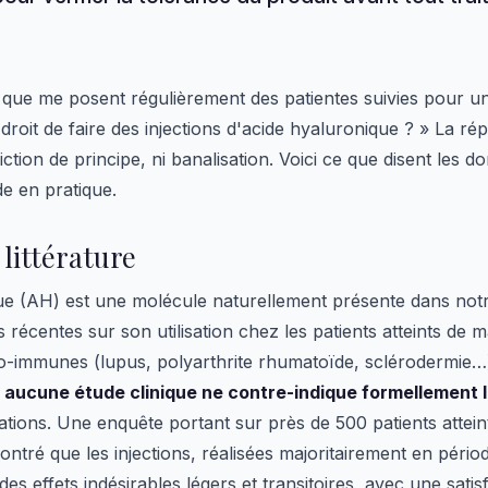
 que me posent régulièrement des patientes suivies pour u
 droit de faire des injections d'acide hyaluronique ? » La ré
ction de principe, ni banalisation. Voici ce que disent les d
e en pratique.
 littérature
ue (AH) est une molécule naturellement présente dans not
s récentes sur son utilisation chez les patients atteints de m
o-immunes (lupus, polyarthrite rhumatoïde, sclérodermie…
:
aucune étude clinique ne contre-indique formellement le
ations. Une enquête portant sur près de 500 patients attei
ntré que les injections, réalisées majoritairement en pério
des effets indésirables légers et transitoires, avec une satis