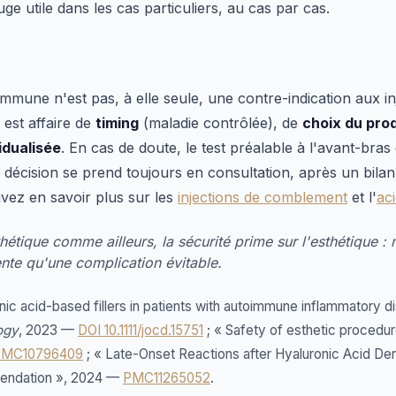
uge utile dans les cas particuliers, au cas par cas.
mmune n'est pas, à elle seule, une contre-indication aux in
 est affaire de
timing
(maladie contrôlée), de
choix du prod
idualisée
. En cas de doute, le test préalable à l'avant-bras
 décision se prend toujours en consultation, après un bilan
uvez en savoir plus sur les
injections de comblement
et l'
ac
étique comme ailleurs, la sécurité prime sur l'esthétique : 
ente qu'une complication évitable.
ic acid-based fillers in patients with autoimmune inflammatory d
ogy
, 2023 —
DOI 10.1111/jocd.15751
; « Safety of esthetic procedur
PMC10796409
; « Late-Onset Reactions after Hyaluronic Acid Derm
ndation », 2024 —
PMC11265052
.