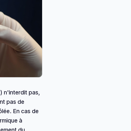
 n'interdit pas,
ent pas de
ôlée. En cas de
ermique à
itement du