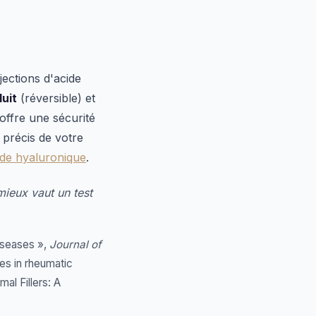
jections d'acide
uit
(réversible) et
 offre une sécurité
 précis de votre
ide hyaluronique
.
mieux vaut un test
iseases »,
Journal of
es in rheumatic
al Fillers: A