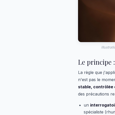
Illustra
Le principe 
La règle que j'appl
n'est pas le momen
stable, contrôlée 
des précautions re
un
interrogato
spécialiste (rhu