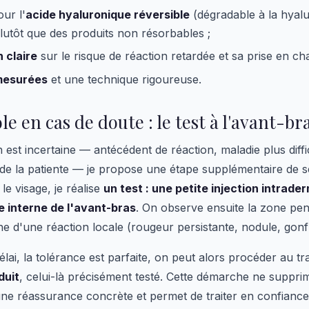
ur l'
acide hyaluronique réversible
(dégradable à la hyal
lutôt que des produits non résorbables ;
 claire
sur le risque de réaction retardée et sa prise en ch
mesurées
et une technique rigoureuse.
e en cas de doute : le test à l'avant-br
n est incertaine — antécédent de réaction, maladie plus diffic
e de la patiente — je propose une étape supplémentaire de s
le visage, je réalise
un test : une petite injection intrade
e interne de l'avant-bras
. On observe ensuite la zone pe
he d'une réaction locale (rougeur persistante, nodule, gonf
élai, la tolérance est parfaite, on peut alors procéder au t
duit
, celui-là précisément testé. Cette démarche ne supprim
une réassurance concrète et permet de traiter en confiance