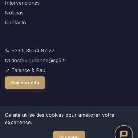
Intervenciones
Noticias
Contacto
Contact
📞 +33 5 35 54 97 27
📧 docteur.julienne@cg5.fr
📍 Talence & Pau
Solicitar cita
© 2026 Dr Antoine Julienne. Todos los derechos
Ce site utilise des cookies pour améliorer votre
reservados.
expérience.
Aviso Legal
|
Política de Privacidad
|
Plan del sitio
Accepter