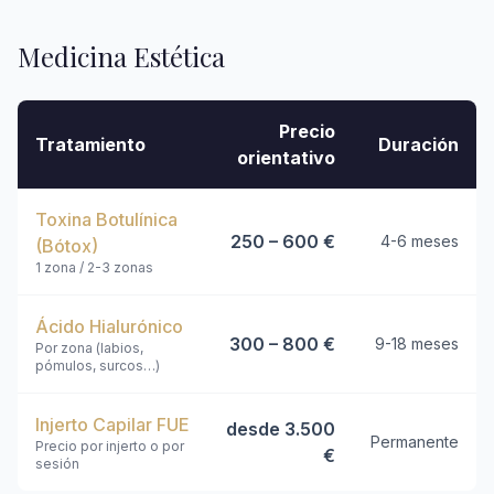
Medicina Estética
Precio
Tratamiento
Duración
orientativo
Toxina Botulínica
250 – 600 €
4-6 meses
(Bótox)
1 zona / 2-3 zonas
Ácido Hialurónico
300 – 800 €
9-18 meses
Por zona (labios,
pómulos, surcos…)
Injerto Capilar FUE
desde 3.500
Permanente
Precio por injerto o por
€
sesión