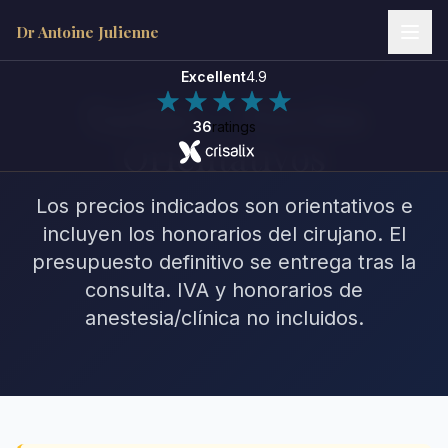
Dr Antoine Julienne
Excellent
4.9
Tarifas — Precios
36
ratings
Orientativos
Los precios indicados son orientativos e
Dr Antoine Julienne
Assistant virtuel • Chirurgie plastique
incluyen los honorarios del cirujano. El
presupuesto definitivo se entrega tras la
consulta. IVA y honorarios de
anestesia/clínica no incluidos.