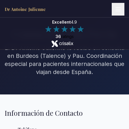
Dr Antoine Julienne
Excellent
4.9
Contacto y Cita Previa
36
ratings
El Dr Antoine Julienne le recibe en consulta
Dr Antoine Julienne
Assistant virtuel • Chirurgie plastique
en Burdeos (Talence) y Pau. Coordinación
especial para pacientes internacionales que
viajan desde España.
Información de Contacto