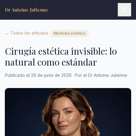
Dr Antoine Julienne
← Todos los artículos
Medicina estética
Cirugía estética invisible: lo
natural como estándar
Dr Antoine Julienne
Assistant virtuel • Chirurgie plastique
Publicado el 29 de junio de 2026 · Por el Dr Antoine Julienne