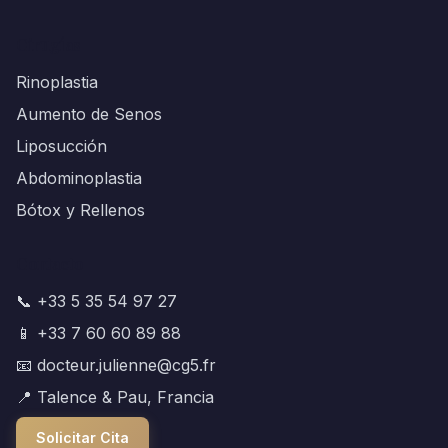
Cirugías
Rinoplastia
Aumento de Senos
Liposucción
Abdominoplastia
Bótox y Rellenos
Contacto
📞 +33 5 35 54 97 27
📱 +33 7 60 60 89 88
📧 docteur.julienne@cg5.fr
📍 Talence & Pau, Francia
Solicitar Cita