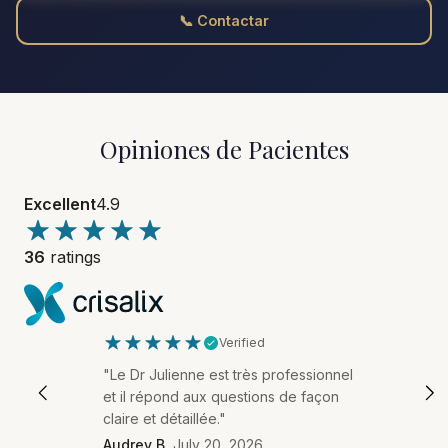
📞 Contactar
Opiniones de Pacientes
Excellent
4.9
36
ratings
Verified
"Le Dr Julienne est très professionnel
et il répond aux questions de façon
claire et détaillée."
Audrey B
July 20, 2026