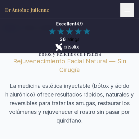
Dr Antoine Julienne
Excellent
4.9
Inicio
/
Bótox y Rellenos
36
ratings
Bótox y Rellenos en Francia
Rejuvenecimiento Facial Natural — Sin
Cirugía
Dr Antoine Julienne
Assistant virtuel • Chirurgie plastique
La medicina estética inyectable (bótox y ácido
hialurónico) ofrece resultados rápidos, naturales y
reversibles para tratar las arrugas, restaurar los
volúmenes y rejuvenecer el rostro sin pasar por
quirófano.