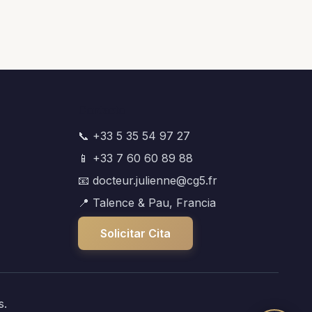
Contacto
📞 +33 5 35 54 97 27
📱 +33 7 60 60 89 88
📧 docteur.julienne@cg5.fr
📍 Talence & Pau, Francia
Solicitar Cita
s.