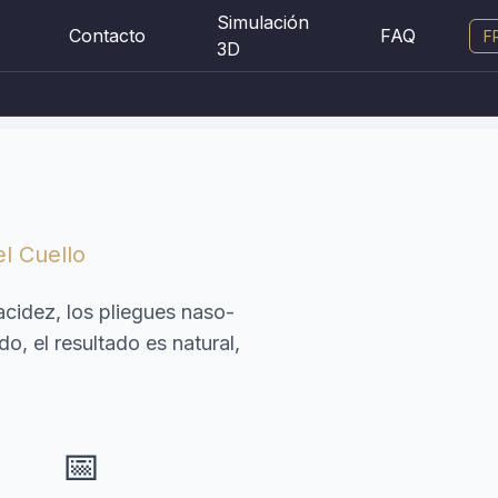
Simulación
Contacto
FAQ
F
3D
l Cuello
flacidez, los pliegues naso-
o, el resultado es natural,
📅