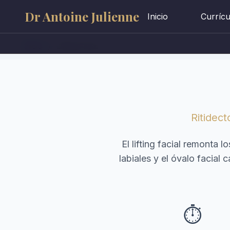
Dr Antoine Julienne
Inicio
Curríc
Inicio
/
Lifting Facial
Ritidec
El lifting facial remonta l
labiales y el óvalo facial
⏱️