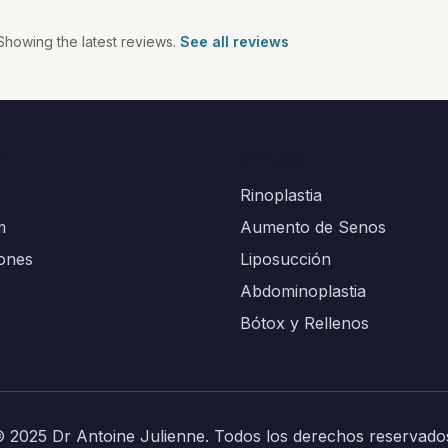
Showing the latest reviews.
See all reviews
n
Cirugías
Rinoplastia
m
Aumento de Senos
iones
Liposucción
Abdominoplastia
Bótox y Rellenos
 2025 Dr Antoine Julienne. Todos los derechos reservado