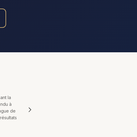
ant la
ondu à
angue de
 résultats
Dr Antoine Julienne
Assistant virtuel • Chirurgie plastique