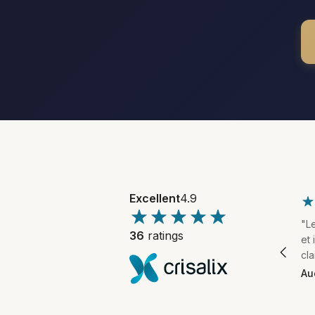
Excellent
4.9
"Le
36
ratings
et
cla
Au