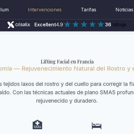
ulum
Intervenciones
Tarifas
Noticias
Excellent
4.9
36
ratings
Lifting Facial en Francia
tomía — Rejuvenecimiento Natural del Rostro y e
os tejidos laxos del rostro y del cuello para corregir la 
 caído. Con las técnicas actuales de plano SMAS profund
rejuvenecido y duradero.
🏥
🛌