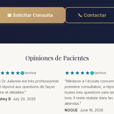
📅 Solicitar Consulta
📞 Contactar
Opiniones de Pacientes
Verified
Verified
 Dr Julienne est très professionnel
"Médecin à l'écoute concern
 il répond aux questions de façon
première consultation, a rép
ire et détaillée."
toutes mes questions sans l
bois. Il reste réaliste dans les
drey B
July 20, 2026
attendus."
NOGUE
June 18, 2026